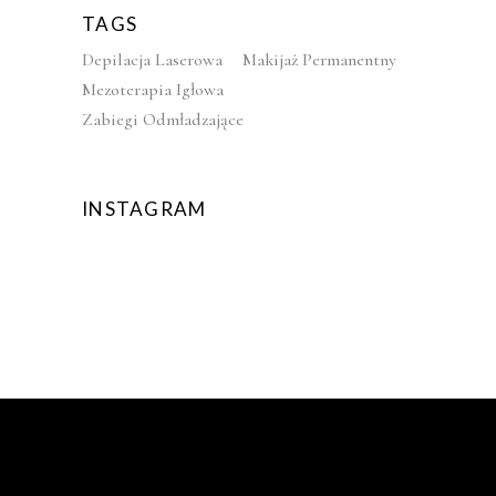
TAGS
Depilacja Laserowa
Makijaż Permanentny
Mezoterapia Igłowa
Zabiegi Odmładzające
INSTAGRAM