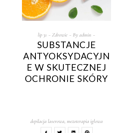
lip
31
Zdrowie
By
admin
SUBSTANCJE
ANTYOKSYDACYJN
E W SKUTECZNEJ
OCHRONIE SKÓRY
depilacja laserowa
,
mezoterapia igłowa