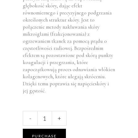
głębokość skóry, dając efekt
równomiernego i precyzyjnego podgrzania
określonych struktur skóry. Jest to
połączenie metody nakłuwania skóry
mikroigłami (frakcjonowania) z
ogrzewaniem tkanek za pomocą prądu o
częstotliwości radiowej. Bezpośrednim
efektem są pozostawione pod skórą punkty
koagulacji i przegrzania, które
zapoczątkowują proces odnawiania włókien
kolagenowych, które ulegają skróceniu.
Dzięki temu poprawia się napięcieskóry i
jej gęstość.
Radiofrekwencja
-
+
igłowa
RFrax
quantity
PURCHASE