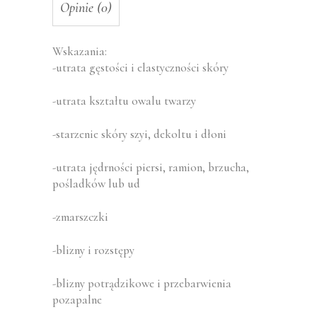
Opinie (0)
Wskazania:
-utrata gęstości i elastyczności skóry
-utrata kształtu owalu twarzy
-starzenie skóry szyi, dekoltu i dłoni
-utrata jędrności piersi, ramion, brzucha,
pośladków lub ud
-zmarszczki
-blizny i rozstępy
-blizny potrądzikowe i przebarwienia
pozapalne