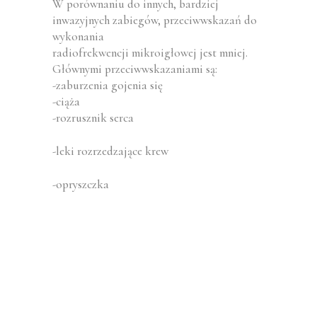
W porównaniu do innych, bardziej
inwazyjnych zabiegów, przeciwwskazań do
wykonania
radiofrekwencji mikroigłowej jest mniej.
Głównymi przeciwwskazaniami są:
-zaburzenia gojenia się
-ciąża
-rozrusznik serca
-leki rozrzedzające krew
-opryszczka