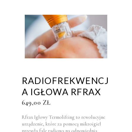
RADIOFREKWENCJ
A IGŁOWA RFRAX
649,00
ZŁ
Rfrax Igłowy Termolifting to rewolucyjne
urządzenie, które za pomocą mikroigieł
przesyła falę radiową na odpowiednią