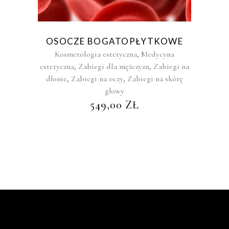
OSOCZE BOGATOPŁYTKOWE
,
Kosmetologia estetyczna
Medycyna
,
,
estetyczna
Zabiegi dla mężczyzn
Zabiegi na
,
,
dłonie
Zabiegi na oczy
Zabiegi na skórę
głowy
549,00
ZŁ