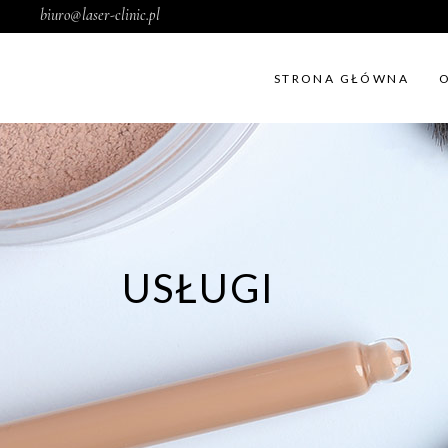
biuro@laser-clinic.pl
STRONA GŁÓWNA
USŁUGI