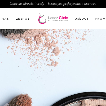
Centrum zdrowia i urody – kosmetyka profesjonalna i laserowa
O NAS
ZESPÓŁ
USŁUGI
PROM