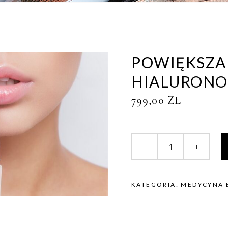
POWIĘKSZA
HIALURON
799,00
ZŁ
Powiększanie
-
+
ust
kwasem
hialuronowym
quantity
KATEGORIA:
MEDYCYNA 