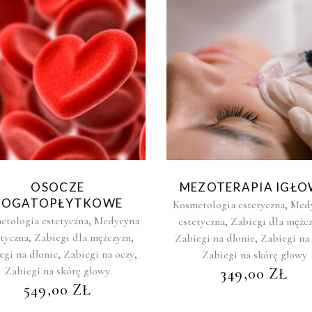
OSOCZE
MEZOTERAPIA IGŁ
BOGATOPŁYTKOWE
,
Kosmetologia estetyczna
Med
,
etologia estetyczna
Medycyna
,
estetyczna
Zabiegi dla mężc
,
,
etyczna
Zabiegi dla mężczyzn
,
Zabiegi na dłonie
Zabiegi na
,
,
egi na dłonie
Zabiegi na oczy
Zabiegi na skórę głowy
Zabiegi na skórę głowy
349,00
ZŁ
549,00
ZŁ