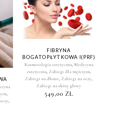
FIBRYNA
BOGATOPŁYTKOWA I(PRF)
,
Kosmetologia estetyczna
Medycyna
,
,
estetyczna
Zabiegi dla mężczyzn
,
,
Zabiegi na dłonie
Zabiegi na oczy
OWA
Zabiegi na skórę głowy
ycyna
549,00
ZŁ
,
zyzn
,
 oczy