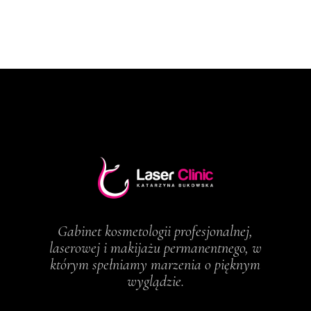
Gabinet kosmetologii profesjonalnej,
laserowej i makijażu permanentnego, w
którym spełniamy marzenia o pięknym
wyglądzie.